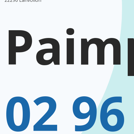
22290 Lanvollon
Paim
02 96