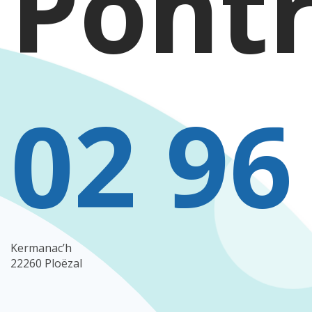
Pont
02 96
Kermanac’h
22260 Ploëzal