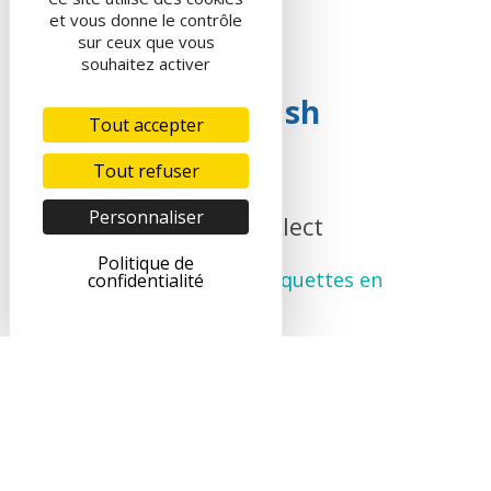
et vous donne le contrôle
sur ceux que vous
souhaitez activer
Info Flash
Tout accepter
Tout refuser
Personnaliser
ne
Click & Collect
phy
Politique de
s de
Commande de croquettes en
confidentialité
é et
ligne
Art
une 
Commander
? B